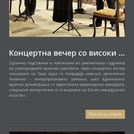
Концертна вечер со високи естетски начела
Одлично подговени и навлезени во уметничката содржина
на разнородните музички ракописи, оваа концертна вечер
членовите на Трио Аура го потврдија нивното автентично
техничко – интерпретативно умеење, како вдахновено
музичко доживување со единствена хармонија во изведбата,
совршено интергигани и со вештина на богато изведувачко
искуство.
Прочитај повеќе