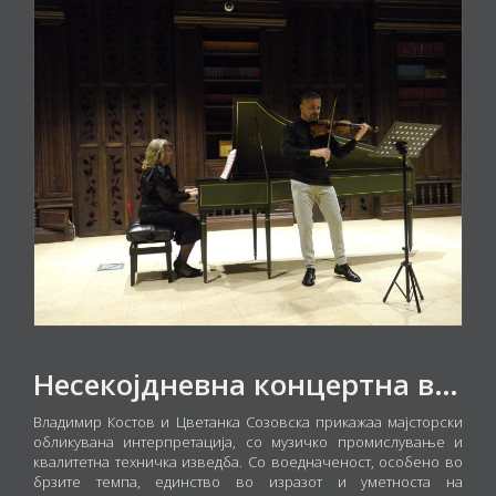
Несекојдневна концертна вечер
Владимир Костов и Цветанка Созовска прикажаа мајсторски
обликувана интерпретација, со музичко промислување и
квалитетна техничка изведба. Со воедначеност, особено во
брзите темпа, единство во изразот и уметноста на