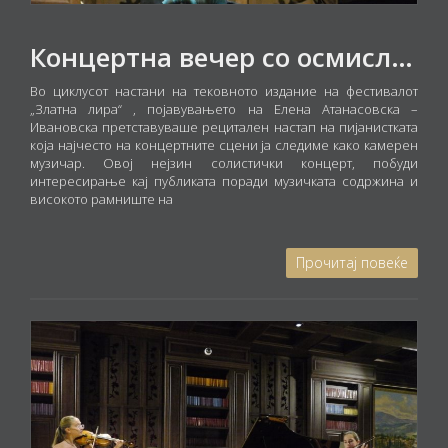
Концертна вечер со осмислени интерпретации
Во циклусот настани на тековното издание на фестивалот
„Златна лира“ , појавувањето на Елена Атанасовска –
Ивановска претставуваше рецитален настап на пијанистката
која најчесто на концертните сцени ја следиме како камерен
музичар. Овој нејзин солистички концерт, побуди
интересирање кај публиката поради музичката содржина и
високото рамниште на
Прочитај повеќе