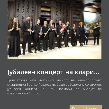
Јубилеен концерт на кларинетистот Бранко Павловски - 30 години солистичка концертна дејност на уметникот
Триесетгодишната уметничка дејност на нашиот познат
кларинетист Бранко Павловски, беше одбележана со свечен,
јубилеен концерт на 18ти ноември во Музејот на
македонската борба.
Прочитај повеќе