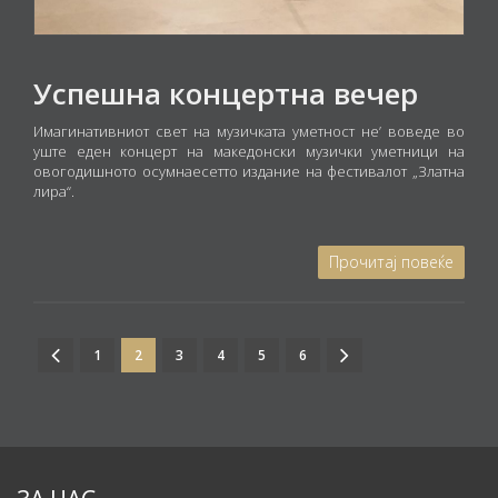
Успешна концертна вечер
Имагинативниот свет на музичката уметност не’ воведе во
уште еден концерт на македонски музички уметници на
овогодишното осумнаесетто издание на фестивалот „Златна
лира“.
Прочитај повеќе
1
2
3
4
5
6