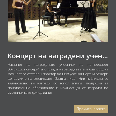
Концерт на наградени ученици
Настапот на наградените учесници на натпреварот
„Охридски бисери“ ја оправда несекојдневата и благородна
можност за отстапен простор во циклусот концертни вечери
во рамките на фестивалот „Златна лира“. Нив публиката со
задоволство ги награди со топол аплауз, поддршка за
понатамошно образование и можност да се изградат во
уметници како дел од иднит
Прочитај повеќе