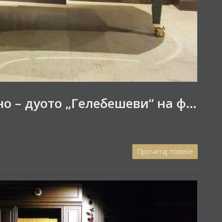
Концертна вечер со пијано – дуото „Гелебешеви“ на фестивалот „Златна лира“
Прочитај повеќе