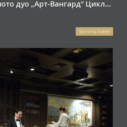
Кон концертот на камерното дуо „Арт-Вангард“ Циклус концерти – „Про музика“
Прочитај повеќе