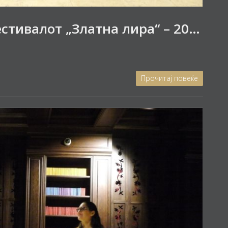
Свечено затворање на фестивалот „Златна лира“ – 2022 со концерт на камерното трио „Аура“
Прочитај повеќе