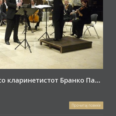
Богата концертна вечер со кларинетистот Бранко Павловски и камерниот оркестар „Профундис“
Прочитај повеќе