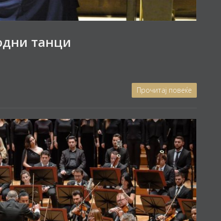
родни танци
Прочитај повеќе