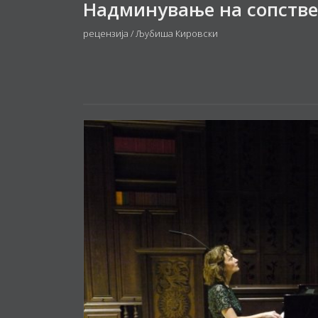
рецензија / Љубиша Кировски