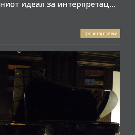
Надминување на сопствениот идеал за интерпретација
Прочитај повеќе