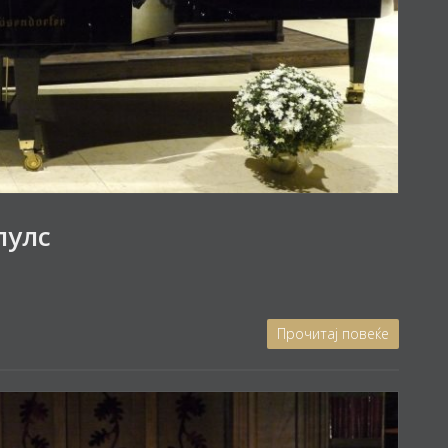
пулс
Прочитај повеќе