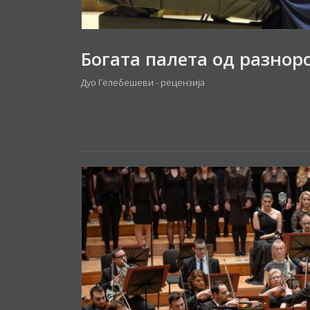
Богата палета од разно
Дуо Гелебешеви - рецензија