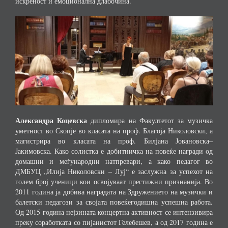
искреност и емоционална длабочина.
Александра Коцевска
дипломира на Факултетот за музичка
уметност во Скопје во класата на проф. Благоја Николовски, а
магистрира во класата на проф. Билјана Јовановска–
Јакимовска. Како солистка е добитничка на повеќе награди од
домашни и меѓународни натпревари, а како педагог во
ДМБУЦ „Илија Николовски – Луј“ е заслужна за успехот на
голем број ученици кои освојуваат престижни признанија. Во
2011 година ја добива наградата на Здружението на музички и
балетски педагози за својата повеќегодишна успешна работа.
Од 2015 година нејзината концертна активност се интензивира
преку соработката со пијанистот Гелебешев, а од 2017 година е