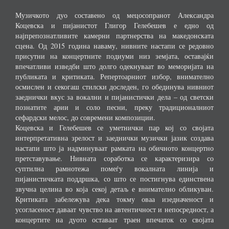
Музичкото дуо составено од мецосопранот Александра
Коцевска и пијанистот Глигор Гелебешев е едно од
најпрепознатливите камерни партнерства на македонската
сцена. Од 2015 година наваму, нивните настапи се редовно
присутни на концертните подиуми низ земјата, оставајќи
впечатливи изведби што долго одекнуваат во меморијата на
публиката и критиката. Репертоарниот избор, внимателно
осмислен и секогаш стилски доследен, го обединува нивниот
заеднички вкус за вокални и пијанистички дела – од светски
познатите арии и соло песни, преку традиционалниот
сефардски мелос, до современи композиции.
Коцевска и Гелебешев се уметнички пар кој со својата
интерпретативна зрелост и заеднички музички јазик создава
настапи што ја надминуваат рамката на обичното концертно
претставување. Нивната соработка се карактеризира со
суптилна рамнотежа помеѓу вокалната линија и
пијанистичката поддршка, со што се постигнува единствена
звучна целина во која секој детаљ е внимателно обликуван.
Критиката забележува дека токму оваа изедначеност и
усогласеност даваат чувство на автентичност и непосредност, а
концертите на дуото оставаат траен впечаток со својата