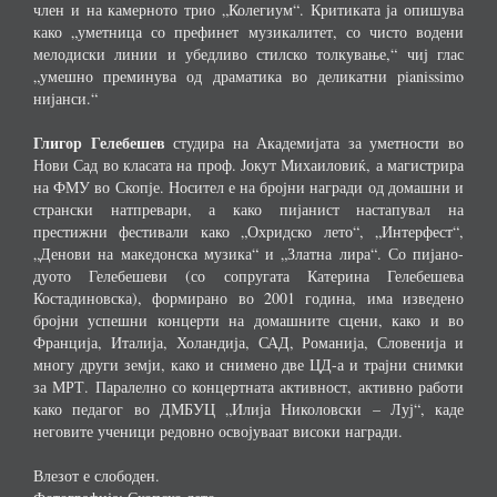
член и на камерното трио „Колегиум“. Критиката ја опишува
како „уметница со префинет музикалитет, со чисто водени
мелодиски линии и убедливо стилско толкување,“ чиј глас
„умешно преминува од драматика во деликатни pianissimo
нијанси.“
Глигор Гелебешев
студира на Академијата за уметности во
Нови Сад во класата на проф. Јокут Михаиловиќ, а магистрира
на ФМУ во Скопје. Носител е на бројни награди од домашни и
странски натпревари, а како пијанист настапувал на
престижни фестивали како „Охридско лето“, „Интерфест“,
„Денови на македонска музика“ и „Златна лира“. Со пијано-
дуото Гелебешеви (со сопругата Катерина Гелебешева
Костадиновска), формирано во 2001 година, има изведено
бројни успешни концерти на домашните сцени, како и во
Франција, Италија, Холандија, САД, Романија, Словенија и
многу други земји, како и снимено две ЦД-а и трајни снимки
за МРТ. Паралелно со концертната активност, активно работи
како педагог во ДМБУЦ „Илија Николовски – Луј“, каде
неговите ученици редовно освојуваат високи награди.
Влезот е слободен.