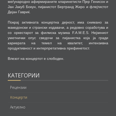
меѓународно афирмираните кларинетисти Пјер Генисон и
Јан Јакуб Бокун, пијанистот Бертранд Жиро и флејтистот
Дејан Гавриќ.
Покрај активната концертна дејност, има снимано за
македонски и странски издавачи, а редовно соработува и
со оркестарот за филмска музика F.A.M.E.S. Нејзиниот
уметнички опус сведочи за пијанистка која ја гради
кариерата на темел на квалитет, интензивна
продуктивност и интерпретативна префинетост.
Влезот на концертот е слободен.
КАТЕГОРИИ
Рецензии
Концерти
Актуелно