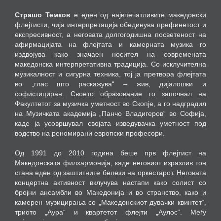
Страшо Темков
е еден од највпечатливите македонски
флејтисти, чија интерпретација обединува префинетост и
експресивност, а неговата долгогодишна посветеност на
афирмацијата на флејтата и камерната музика го
издвојува како значаен носител на современата
македонска интерпретативна традиција. Со исклучителна
музикалност и сигурна техника, тој ја претвора флејтата
во „глас што раскажува“ – жив, дијалошки и
софистициран. Своето образование го започнал на
Факултетот за музичка уметност во Скопје, а го надградил
на Музичката академија „Панчо Владигеров“ во Софија,
каде ја усовршувал својата изведувачка уметност под
водство на реномирани европски професори.
Од 1991 до 2010 година беше прв флејтист на
Македонската филхармонија, каде неговиот изразлив тон
стана еден од заштитните белези на оркестарот. Неговата
концертна активност вклучува настапи како солист со
бројни ансамбли во Македонија и во странство, како и
камерен музицирања со „Македонскиот дувачки квинтет“,
триото „Аура“ и квартетот флејти „Аулос“. Меѓу