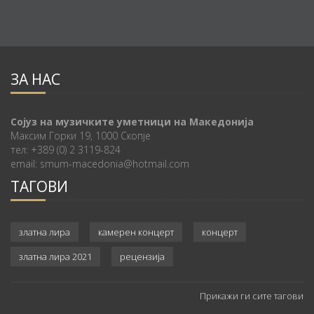
ЗА НАС
Сојуз на музичките уметници на Македонија
Максим Горки 19, 1000 Скопје
тел: +389 (0) 2 3119-824
email: smum-macedonia@hotmail.com
ТАГОВИ
златна лира
камерен концерт
концерт
златна лира 2021
рецензија
Прикажи ги сите тагови