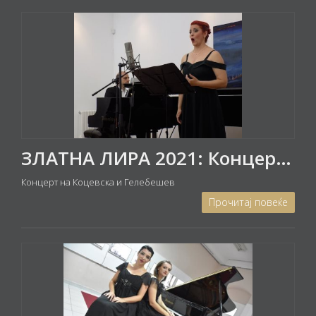
ЗЛАТНА ЛИРА 2021: Концерт на Александра Коцевска - мецосопран и Глигор Гелебешев - пијано
Концерт на Коцевска и Гелебешев
Прочитај повеќе