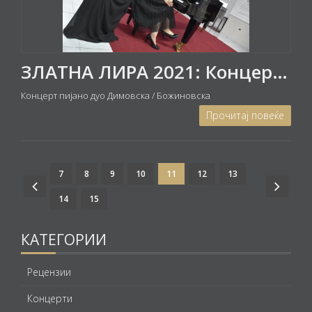
ЗЛАТНА ЛИРА 2021: Концерт на пијано дуо Билјана Димовска и Татјана Божиновска
Концерт пијано дуо Димовска / Божиновска
Прочитај повеќе
7
8
9
10
11
12
13
14
15
КАТЕГОРИИ
Рецензии
Концерти