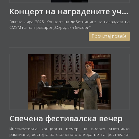
Концерт на наградените учесници на меѓународниот музички натпревар „Охридски бисери“
Златна лира 2025: Концерт на добитниците на наградата на
СМУМ на натпреварот „Охридски бисери“
Прочитај повеќе
Свечена фестивалска вечер
Инспиративна концертна вечер на високо уметничко
рамниште, достојна за свеченото отворање на фестивалот