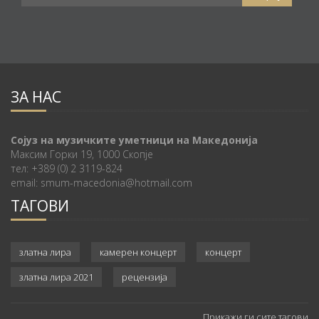
ЗА НАС
Сојуз на музичките уметници на Македонија
Максим Горки 19, 1000 Скопје
тел: +389 (0) 2 3119-824
email: smum-macedonia@hotmail.com
ТАГОВИ
златна лира
камерен концерт
концерт
златна лира 2021
рецензија
Прикажи ги сите тагови