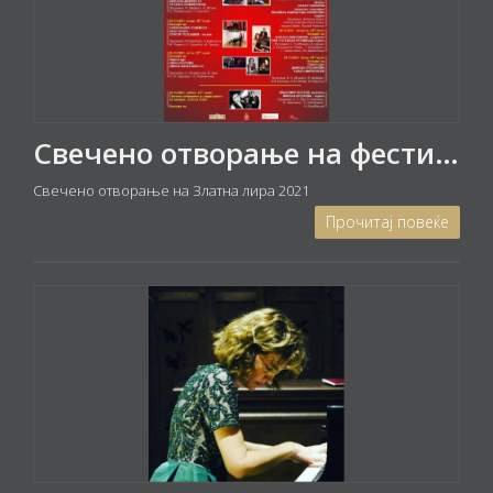
Свечено отворање на фестивалот ЗЛАТНА ЛИРА 2021 и концерт „Руска бајка“ - вечер со руски романси
Свечено отворање на Златна лира 2021
Прочитај повеќе