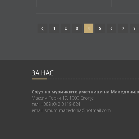
1
2
3
4
5
6
7
8
ЗА НАС
Сојуз на музичките уметници на Македониј
Максим Горки 19, 1000 Скопје
тел: +389 (0) 2 3119-824
email: smum-macedonia@hotmail.com