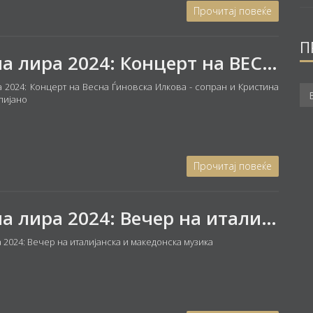
Прочитај повеќе
П
Златна лира 2024: Концерт на ВЕСНА ЃИНОВСКА ИЛКОВА - сопран и КРИСТИНА СВЕТИЕВА - пијано
а 2024: Концерт на Весна Ѓиновска Илкова - сопран и Кристина
пијано
Прочитај повеќе
Златна лира 2024: Вечер на италијанска и македонска музика
 2024: Вечер на италијанска и македонска музика