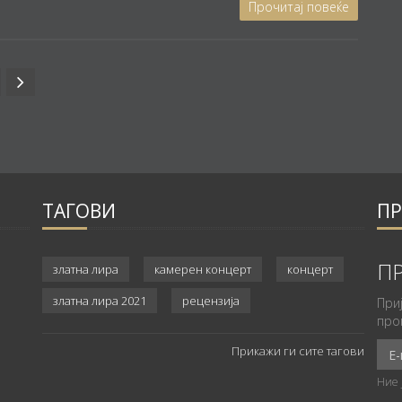
Прочитај повеќе
ТАГОВИ
ПР
а
ПР
златна лира
камерен концерт
концерт
златна лира 2021
рецензија
При
про
Прикажи ги сите тагови
Ние 