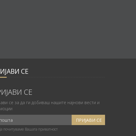
ИЈАВИ СЕ
ИЈАВИ СЕ
јави се за да ги добиваш нашите најнови вести и
моции
ја почитуваме Вашата приватност