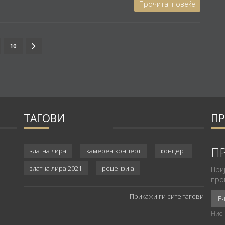
Прочитај повеќе
10
ТАГОВИ
ПР
а
ПР
златна лира
камерен концерт
концерт
златна лира 2021
рецензија
При
про
Прикажи ги сите тагови
Ние 