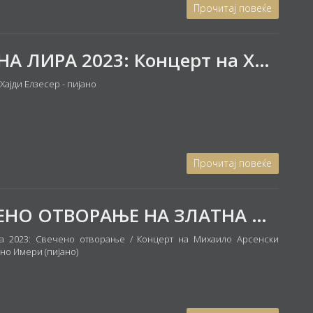
Прочитај повеќе
ЗЛАТНА ЛИРА 2023: Концерт на ХАЈДИ ЕЛЗЕСЕР - пијано
Хајди Елзесер - пијано
Прочитај повеќе
СВЕЧЕНО ОТВОРАЊЕ НА ЗЛАТНА ЛИРА 2023: Концерт на Михаило Арсенски (тенор) и Дино Имери (пијано)
ра 2023: Свечено отворање / Концерт на Михаило Арсенски
ино Имери (пијано)