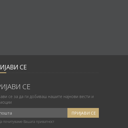
ИЈАВИ СЕ
ИЈАВИ СЕ
јави се за да ги добиваш нашите најнови вести и
моции
ја почитуваме Вашата приватност