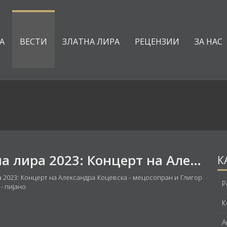
А
ВЕСТИ
ЗЛАТНА ЛИРА
РЕЦЕНЗИИ
ЗА НАС
Златна лира 2023: Концерт на Александра Коцевска - мецосопран и Глигор Гелебешев - пијано
К
а 2023: Концерт на Александра Коцевска - мецосопран и Глигор
Р
- пијано
К
А