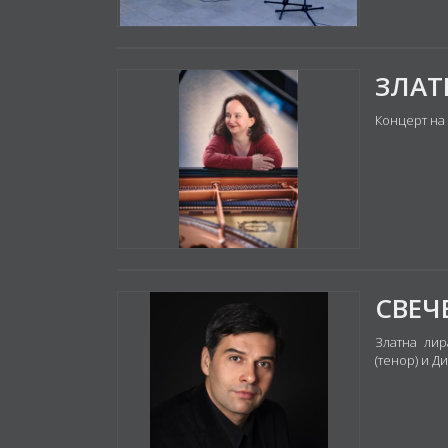
Концерт на 
Златна ли
(тенор) и Д