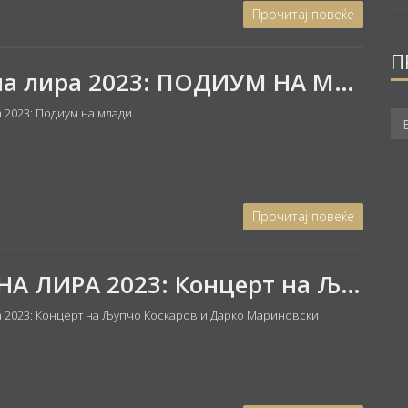
Прочитај повеќе
П
Златна лира 2023: ПОДИУМ НА МЛАДИ - Концерт на добитниците на наградата на СМУМ на натпреварот „Охридски бисери“
 2023: Подиум на млади
Прочитај повеќе
ЗЛАТНА ЛИРА 2023: Концерт на Љупчо Коскаров - труба и Дарко Мариновски - пијано
а 2023: Концерт на Љупчо Коскаров и Дарко Мариновски