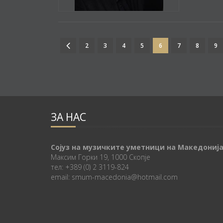
2
3
4
5
6
7
8
9
ЗА НАС
Сојуз на музичките уметници на Македониј
Максим Горки 19, 1000 Скопје
тел: +389 (0) 2 3119-824
email: smum-macedonia@hotmail.com