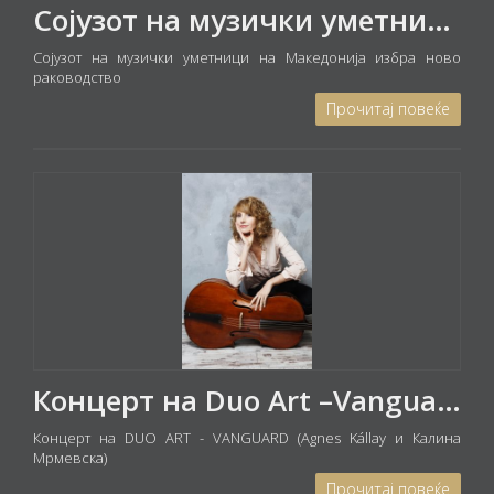
Сојузот на музички уметници на Македонија избра ново раководство
Сојузот на музички уметници на Македонија избра ново
раководство
Прочитај повеќе
Концерт на Duo Art –Vanguard
Концерт на DUO ART - VANGUARD (Agnes Kállay и Калина
Мрмевска)
Прочитај повеќе