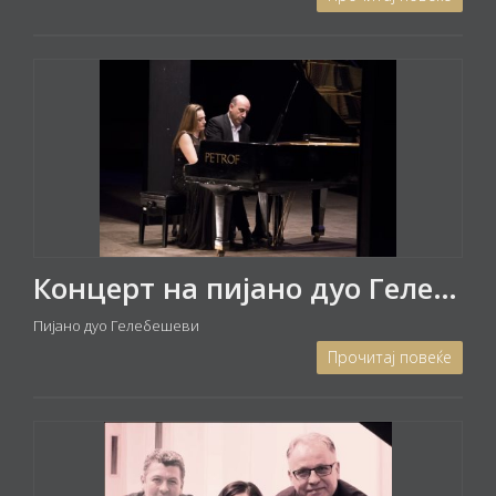
Концерт на пијано дуо Гелебешеви
Пијано дуо Гелебешеви
Прочитај повеќе