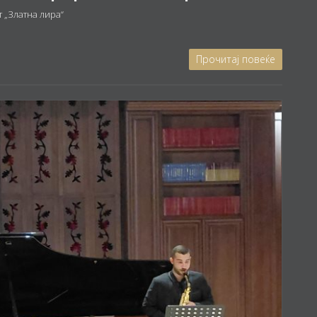
 „Златна лира“
Прочитај повеќе