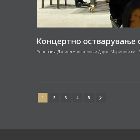
Рецензија Даниел Апостолов и Дарко Мариновски - З
1
2
3
4
5