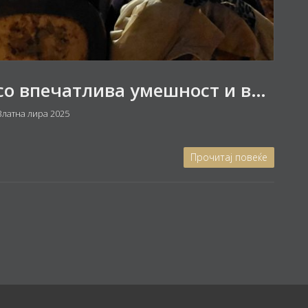
Концертно остварување со впечатлива умешност и вештина
латна лира 2025
Прочитај повеќе