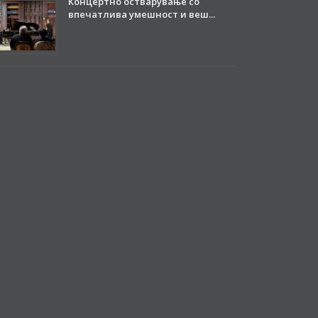
Концертно остварување со
впечатлива умешност и веш...
28.10.2025