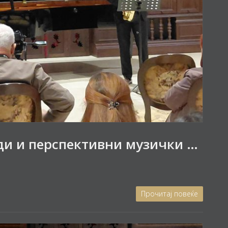
Концертна вечер на млади и перспективни музички уметници
Прочитај повеќе