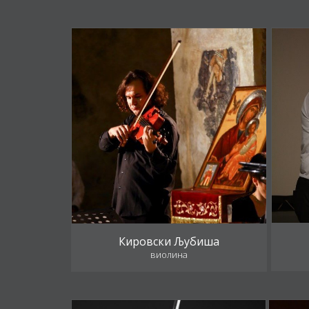
Кировски Љубиша
виолина