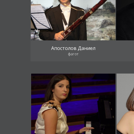
Апостолов Даниел
фагот