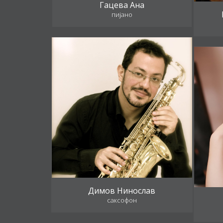
Гацева Ана
пијано
Димов Нинослав
саксофон