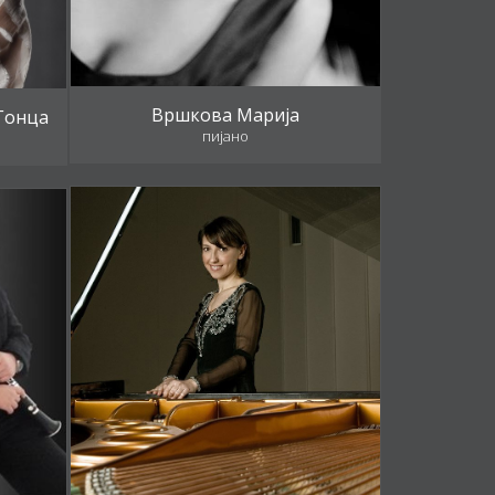
Вршкова Марија
Гонца
пијано