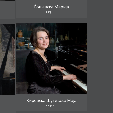
Ѓошевска Марија
пијано
Кировска Шутевска Маја
пијано