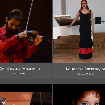
Куфојанакис Момчило
Коцевска Александр
виолина
мецосопран