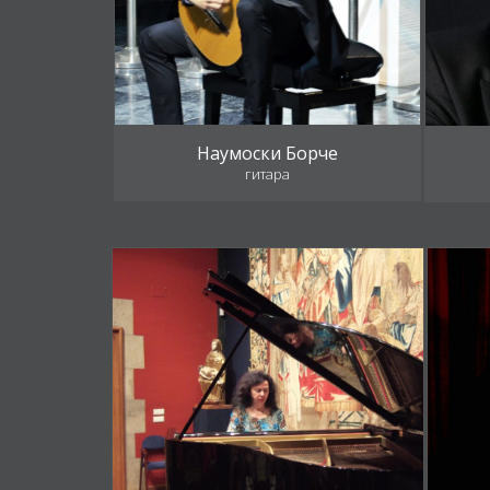
Наумоски Борче
гитара