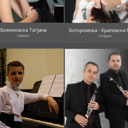
Божиновска Татјана
Богоромова - Краповски 
пијано
сопран