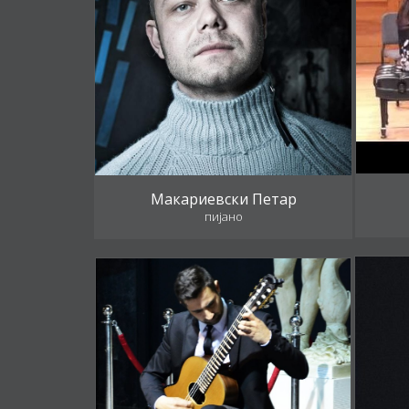
Макариевски Петар
пијано