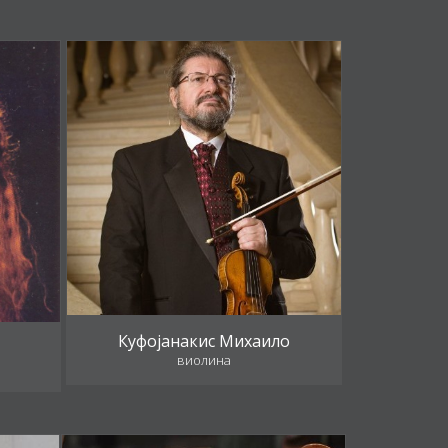
Куфојанакис Михаило
виолина