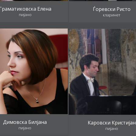
Граматиковска Елена
Ѓоревски Ристо
пијано
кларинет
Димовска Билјана
Каровски Кристијан
пијано
пијано