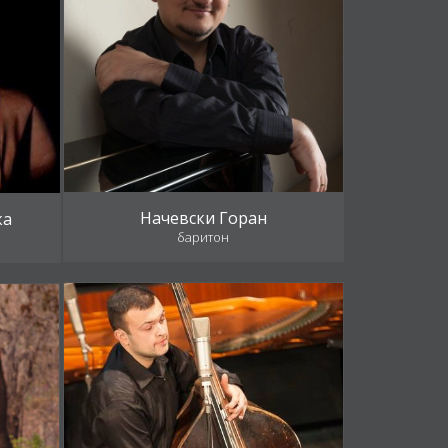
Начевски Горан
ка
баритон