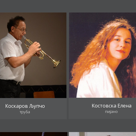
Костовска Елена
Коскаров Љупчо
пијано
труба