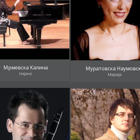
Мрмевска Калина
Муратовска Наумовс
пијано
Марија