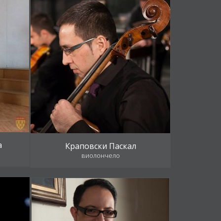
а
Краповски Паскал
виолончело