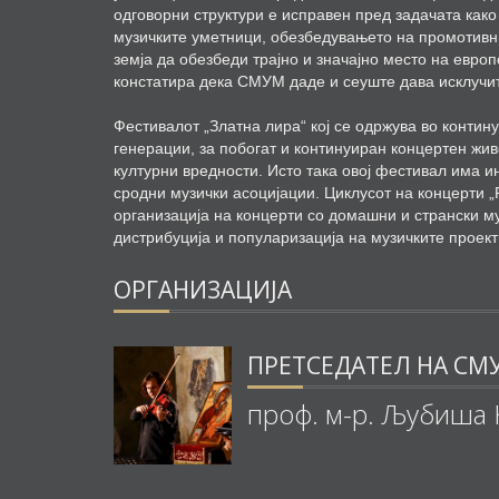
одговорни структури е исправен пред задачата како
музичките уметници, обезбедувањето на промотивн
земја да обезбеди трајно и значајно место на евро
констатира дека СМУМ даде и сеуште дава исклучит
Фестивалот „Златна лира“ кој се одржува во контину
генерации, за побогат и континуиран концертен жи
културни вредности. Исто така овој фестивал има 
сродни музички асоцијации. Циклусот на концерти „
организација на концерти со домашни и странски му
дистрибуција и популаризација на музичките проект
ОРГАНИЗАЦИЈА
ПРЕТСЕДАТЕЛ НА СМ
проф. м-р. Љубиша