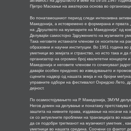
активност на друштвото и веќе на 09.05.1947 годин
Пјетро Маскањи на аматерска основа во организаци
Во понатамошниот период следи интензивна активно
Македонија, а истовремено е формирана и првата „
на „Друштвото на музичарите на Македонија“ од кое
Делувајќи самостојно Здружението на музичките ум
Така неговите истакнати членови се носители на р
образовни и научни институции. Во 1951 година в
уметници во земјата и странство, но исто така и да
организатор на огромен број квалитетни концерти и
Македонија и неговите членови го сочинуваат јадрот
давајќи особен придонес во изведувањето и промов
сцените надвор од нашата земја и на бројни меѓун
управните одбори на фестивалот Охридско Лето, дру
дејност.
По осамостојувањето на Р. Македонија, ЗМУМ делув
Негов домен на делување и понатаму претставува г
заштита на нивните права, издавање на носачи на 
се со актуелните проблеми на транзицијата во наше
да се подобри третманот на музичкиот уметник , ка
уметници во нашата средина. Соочени со фактот д