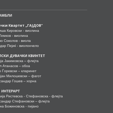
АМБЛИ
чки Квартет „ГАЈДОВ“
ша Кировски - виолина
Темков - виолина
о Соколов - виола
дар Пејиќ - виолончело
ПСКИ ДУВАЧКИ КВИНТЕТ
ја Јакимовска – флејта
л Атанасов – обоа
о Ѓоревски – кларинет
јан Милошевски – фагот
сандар Гошев –­ хорна
о ИНТЕРАРТ
ија Ристевска - Стефановска - флејта
сандар Стефановски – флејта
ана Божиновска - пијано