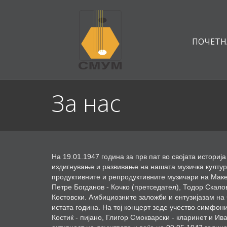
ПОЧЕТН
За нас
На 19.01.1947 година за прв пат во својата историј
издигнување и развивање на нашата музичка култур
продуктивните и репродуктивните музичари на Мак
Петре Богданов - Кочко (претседател), Тодор Скал
Костовски. Амбициозните заложби и ентузијазам на
истата година. На тој концерт зеде учество симфон
Костиќ - пијано, Глигор Смокварски - кларинет и И