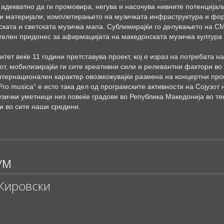
 адекватно да ги промовира, негува и насочува нивните потенција
и материјали, комплетирањето на музичката инфраструктура и фор
пската и светската музичка мапа. Сублимирајќи го делувањето на 
елен придонес за афирмацијата на македонската музичка култура 
итет веќе 11 години претставува проект, кој е израз на потребата 
вот, мобилизирајќи ги сите креативни сили и релевантни фактори 
интернационален карактер овозможувајќи размена на концертни про
Pro musica“ е исто така дел од програмските активности на Сојузо
зички уметници низ повеќе градови во Република Македонија во тек
и во сите наши средини.
УМ
 Кировски