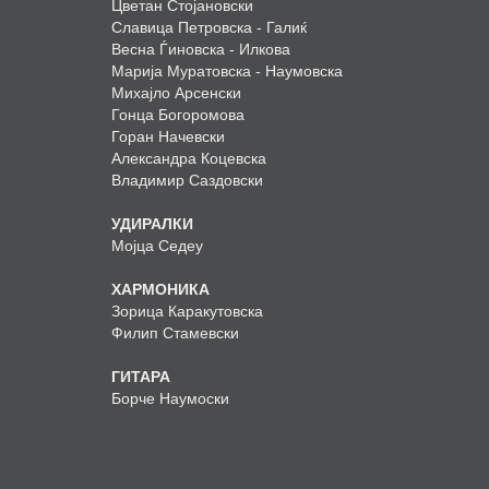
Цветан Стојановски
Славица Петровска - Галиќ
Весна Ѓиновска - Илкова
Марија Муратовска - Наумовска
Михајло Арсенски
Гонца Богоромова
Горан Начевски
Александра Коцевска
Владимир Саздовски
УДИРАЛКИ
Мојца Седеу
ХАРМОНИКА
Зорица Каракутовска
Филип Стамевски
ГИТАРА
Борче Наумоски