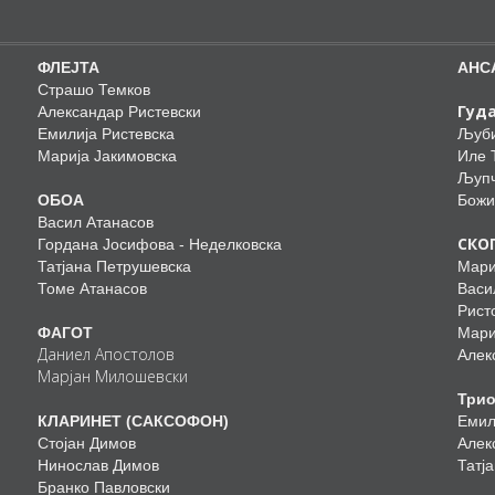
ФЛЕЈТА
АНС
Страшо Темков
Гуда
Александар Ристевски
Емилија Ристевска
Љуби
Марија Јакимовска
Иле 
Љупч
ОБОА
Божи
Васил Атанасов
СКО
Гордана Јосифова - Неделковска
Татјана Петрушевска
Мари
Томе Атанасов
Васи
Рист
ФАГОТ
Мари
Даниел Апостолов
Алек
Марјан Милошевски
Три
КЛАРИНЕТ (САКСОФОН)
Емил
Стојан Димов
Алек
Нинослав Димов
Татј
Бранко Павловски