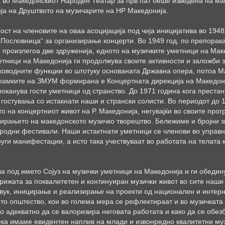
а во Македонскиот Народен Театар за прв пат беше изведена на мак
ја на Друштвото на музичарите на НР Македонија.
ст на членовите на оваа асоцијација под чија иницијатива во 1948
Пословница“ за организирање концерти. Во 1949 год. по препорак
 произлегоа две здруженија, едното на музичките уметници на Мак
етници на Македонија ги продолжува своите активности и заложби з
аководните функции во штотуку основаната Државна опера, потоа 
о рамките на ЗМУМ формирана е Концертната дирекција на Македони
 поканува гости уметници од странство. До 1971 година кога преста
 гостувања со истакнати наши и странски солисти. Во периодот до
о на концертниот живот на Р. Македонија, негувајќи во своите прог
ирањето на македонското музичко творештво. Бележиме и бројни з
ародни фестивали. Наши истактнати уметници се членови во управни
ги манифестации, а исто така учествуваат во работата на телата к
а под името Сојуз на музички уметници на Македонија и ги обедин
рижата за поквалитетен и континуиран музички живот во сите наши
звук, иницирање и реализирање на проекти од национален и интерн
то општество, кои во голема мера се рефлектираат и во музичката
ко адекватно да се валоризира неговата работата и како да се об
ека имаме евидентен наплив на млади и извонредно квалитетни м