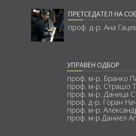
ПРЕТСЕДАТЕЛ НА СО
проф. д-р. Ана Гаце
УПРАВЕН ОДБОР
проф. м-р. Бранко 
проф. м-р. Страшо 
проф. м-р. Даница С
проф. д-р. Горан На
проф. м-р. Александ
проф. м-р Даниел А