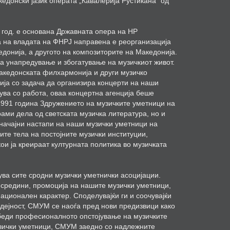
едонски јазик операта „Кавалерија Рустикана“ од
 год. е основана Државната опера на НР
а на владата на ФНРЈ направена е реорганизација
едонија, а другото на композиторите на Македонија.
а унапредување и збогатување на музичкиот живот.
Македонската филхармонија и други музичко
ја со задача да организира концерти на наши
нува со работа, оваа концертна агенција беше
 1991 година Здружението на музичките уметници на
рами дела од светската музичка литература, но и
начајни настапи на наши музички уметници на
те тела на постојните музички институции,
ои ја креираат културната политика во музичката
ува сите сродни музички уметнички асоцијации.
 средини, промоција на нашите музички уметници,
ационален карактер. Споделувајќи ги и соочувајќи
 дејност, СМУМ се наоѓа пред нови предизвици како
езбеди професионалното опстојување на музичките
узички уметници, СМУМ заедно со надлежните