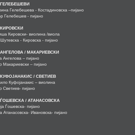
 ГЕЛЕБЕШЕВИ
рина Гелебешева - Костадиновска –пијано
ор Гелебешев - пијано
 КИРОВСКИ
ша Кировски- виолина /виола
 Шутевска - Кировска - пијано
 АНГЕЛОВА / МАКАРИЕВСКИ
а Ангелова – пијано
р Макариевски – пијано
 КУФОЈАНАКИС / СВЕТИЕВ
ило Куфојанакис – виолина
р Светиев- пијано
 ЃОШЕВСКА / АТАНАСОВСКА
ја Ѓошевска- пијано
а Атанасовска- Ивановска- пијано