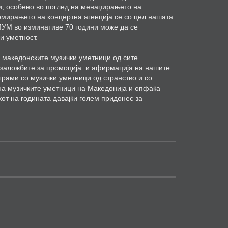
ли, особено во поглед на менаџирањето на
мирањето на концертна агенција се со цел нашата
СМУМ во изминативе 70 години може да се
и уметност.
на македонските музички уметници од сите
во заложбите за промоција и афирмација на нашите
грами со музички уметници од странство и со
т на музичките уметници на Македонија и опфаќа
от на годината давајќи голем придонес за