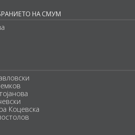
БРАНИЕТО НА СМУМ
ва
Павловски
Темков
тојанова
чевски
ра Коцевска
постолов