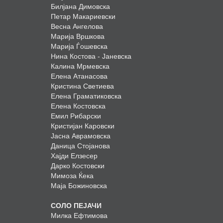
Билјана Димовска
Петар Макариевски
Весна Ангелова
Марија Вршкова
Марија Ѓошевска
Нина Костова - Јаневска
Калина Мрмевска
Елена Атанасова
Кристина Светиева
Елена Граматиковска
Елена Костовска
Емил Рибарски
Кристијан Каровски
Јасна Аврамовска
Даница Стојанова
Хајди Елзесер
Дарко Костовски
Мимоза Ќека
Маја Божиновска
СОЛО ПЕЈАЧИ
Милка Ефтимова