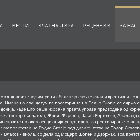
А
ВЕСТИ
ЗЛАТНА ЛИРА
РЕЦЕНЗИИ
ЗА НАС
а македонските музичари ги обединија своите сили и креативни поте
а. Имено на овој датум во просториите на Радио Скопје се одржа 
едонија, каде што беше избрана првата управа предводена од кор
овски (потпретседател), Живко Фирфов, Васил Ќортошев, Александа
 членовите на оваа асоцијација резултираат со реализирањето на п
искиот оркестар на Радио Скопје под диригентство на Тодор Скалов
ван Влахов - виола, со дела од Моцарт, Шопен и Дворжак. Тоа претс