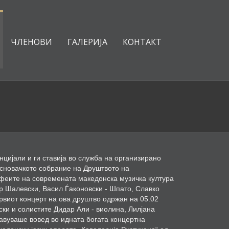
ЧЛЕНОВИ
ГАЛЕРИЈА
КОНТАКТ
нцијали и ги ставија во служба на организирано
основачкото собрание на Друштвото на
ифеите на современата македонска музичка култура
р Шалевски, Васил Ѓаконовски - Шпато, Славко
рвиот концерт на ова друштво одржан на 05.02
ски и солистите Дидар Али - виолина, Лилјана
тавуваше вовед во идната богата концертна