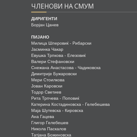
ЧЛЕНОВИ НА СМУМ
ДИРИГЕНТИ
Борјан Цанев
ПИЈАНО
Милица Шперовиќ - Рибарски
Јасминка Чакар
Евушка Трпкова - Елезовиќ
Валери Стефановски
Снежана Анастасова - Чадиковска
Димитрије Бужаровски
Мери Стоилкова
Јован Каровски
Тодор Светиев
Рита Трпчева - Поповиќ
Катерина Костадиновска - Гелебешева
Маја Шутевска - Кировска
Ана Гацева
Глигор Гелебешев
Никола Паскалов
Татјана Божиновска