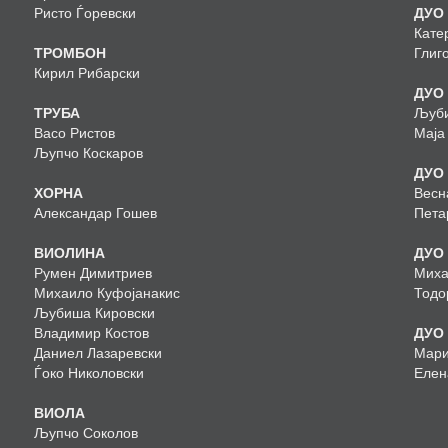
Ристо Ѓоревски
ДУО
Кате
ТРОМБОН
Глиг
Кирил Рибарски
ДУО
ТРУБА
Љуби
Васо Ристов
Маја
Љупчо Коскаров
ДУО
ХОРНА
Весн
Александар Гошев
Пета
ВИОЛИНА
ДУО
Румен Димитриев
Миха
Михаило Куфојанакис
Тодо
Љубиша Кировски
Владимир Костов
ДУО
Даниел Лазаревски
Мари
Ѓоко Николовски
Елен
ВИОЛА
Љупчо Соколов