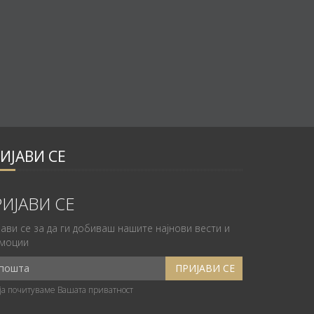
ИЈАВИ СЕ
ИЈАВИ СЕ
јави се за да ги добиваш нашите најнови вести и
моции
ја почитуваме Вашата приватност