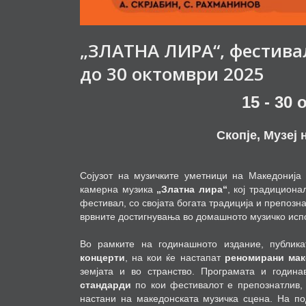
„ЗЛАТНА ЛИРА“, фестива
до 30 октомври 2025
15 - 30
Скопје, Музеј
Сојузот на музичките уметници на Македониј
камерна музика
„Златна лира“
, кој традицион
фестивал, со својата богата традиција и препозн
врвните достигнувања во домашното музичко исп
Во рамките на годинашното издание, публик
концерти
, на кои ќе настапат
реномирани мак
земјата и во странство. Програмата и годин
стандарди
по кои фестивалот е препознатлив, п
настани на македонската музичка сцена. На п