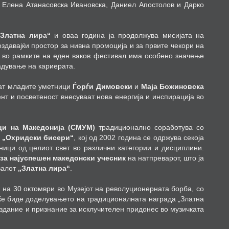
 Елена Атанасовска Ивановска, Даниел Апостолов и Дарко
„Златна лира“
и оваа година ја продолжува мисијата на
давајќи простор за нивна промоција и за првите чекори на
 во рамките на еден ваков фестивал има особено значење
адување на кариерата.
пат младите уметници
Ѓорѓи Димовски
и
Маја Божиновска
ент и посветеност внесуваат нова енергија и инспирација во
ци на Македонија (СМУМ)
традиционално соработува со
 „Охридски бисери“
, кој од 2002 година се одржува секоја
ници од целиот свет во различни категории и дисциплини.
 за најуспешен македонски учесник
на натпреварот, што ја
валот
„Златна лира“
.
 на 30 октомври во Музејот на револуционерната борба, со
 ќе биде доделувањето на традиционалната награда „Златна
издание и признание за исклучителен придонес во музичката