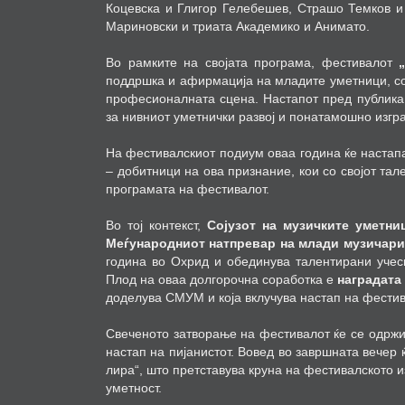
Коцевска и Глигор Гелебешев, Страшо Темков и
Мариновски и триата Академико и Анимато.
Во рамките на својата програма, фестивалот
поддршка и афирмација на младите уметници, соз
професионалната сцена. Настапот пред публика
за нивниот уметнички развој и понатамошно изгр
На фестивалскиот подиум оваа година ќе наста
– добитници на ова признание, кои со својот тал
програмата на фестивалот.
Во тој контекст,
Сојузот на музичките уметни
Меѓународниот натпревар на млади музичари
година во Охрид и обединува талентирани учес
Плод на оваа долгорочна соработка е
наградата
доделува СМУМ и која вклучува настап на фести
Свеченото затворање на фестивалот ќе се одржи
настап на пијанистот. Вовед во завршната вечер
лира“, што претставува круна на фестивалското 
уметност.