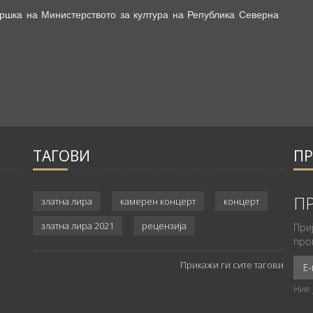
дршка на Министерството за култура на Република Северна
ТАГОВИ
ПР
а
ПР
златна лира
камерен концерт
концерт
златна лира 2021
рецензија
При
про
Прикажи ги сите тагови
Ние 