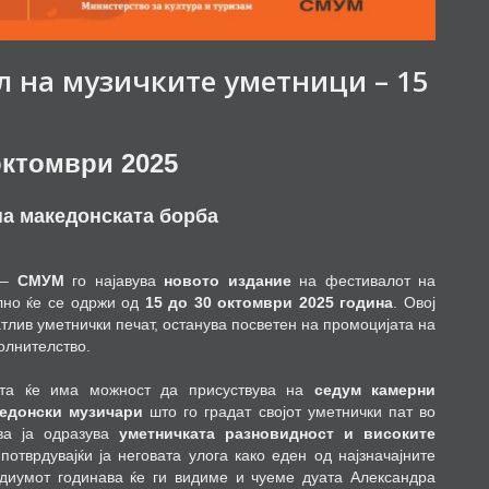
л на музичките уметници – 15
 октомври 2025
 на македонската борба
а –
СМУМ
го најавува
новото издание
на фестивалот на
ално ќе се одржи од
15 до 30 октомври 2025 година
. Овој
атлив уметнички печат, останува посветен на промоцијата на
олнителство.
ата ќе има можност да присуствува на
седум
камерни
едонски музичари
што го градат својот уметнички пат во
ава ја одразува
уметничката разновидност и високите
отврдувајќи ја неговата улога како еден од најзначајните
одиумот годинава ќе ги видиме и чуеме дуата Александра