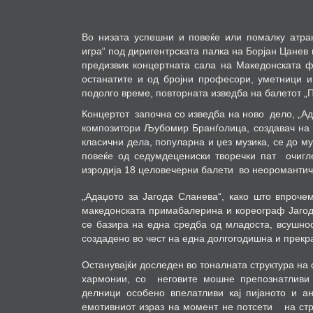
Во низата успешни и повеќе или помалку атрак
игра“ под диригентрската палка на Борјан Цанев
предизвик концертната сала на Македонската ф
останатите и од бројни професори, уметници и
подолго време
,
повторната изведба на балетот „
Концертот
започна со изведба на ново
дело, „А
композитори Љубомир Бранѓолица, создавач на
класични дела, популарна и џез музика,
се до му
повеќе од седумдецениски творечки пат
очигл
изродија 18 целовечерни балети
во неоромантич
„Адаџото за Јагода Сланева“, како што впроче
македонската примабалерина и кореограф Јагод
се базира на една средба од младоста, всушно
создадено во чест на една долгогодишна и прек
Останувајќи доследен во тоналната структура на
хармонии, со
неговите мошне препознатливи
делници особено впелатливи кај пијаното и ан
емотивниот израз на момент не потсети
на ст