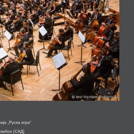
ја „Руска игра“
ромбон (САД)