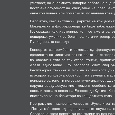
уметност, на енормната напорна работа на сцена
постојана осуденост на
очекување на
совршенст
оние кои повеќе или помалку ги
познавааа креа
Веројатно, како вистински
раритет на концертна
Македонската филхармонија
ќе биде забележан
Њујоршката филхармонија, кој
се смета за е
пошироко, уменик со богат
солистички репертоа
Пулицеровата награда.
Концертот за тромбон и оркестар од француски
средината на минатиот век во ерата на експери
во класичен стил со три става, тонски, привле
Алези едноставно
го распосла сиот свој ум
бесптекорна техника и моќ на виртуозност, дин
пласираа волшебна обоеност
на звучната маса
поимање за тонот и неговата култивираност. Дур
наруши воодушевувачкиот момент особено кога
наполитанската песна на Ернесто де Куртис „Ќе 
инсталирање на блокатори во концертната сала.
Програмскиот наслов на концертот „Руска игра“ н
„Петрушка“, еден од најпопуларните опуси на 
Создадена пред повеќе од сто години за познатат