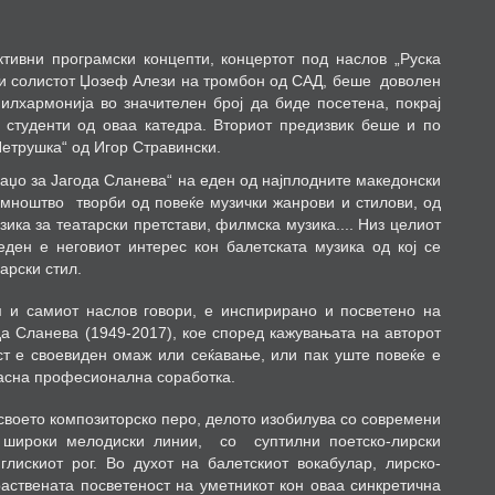
тивни програмски концепти,
концертот под наслов „Руска
 и солистот Џозеф Алези на тромбон од САД, беше
доволен
илхармонија во значителен број да биде посетена, покрај
 студенти од оваа катедра. Вториот предизвик беше и по
Петрушка“ од Игор Стравински.
даџо за Јагода Сланева“ на еден од најплодните македонски
 мноштво
творби од повеќе музички жанрови и стилови, од
зика за театарски претстави, филмска музика.... Низ целиот
еден е неговиот интерес кон балетската музика од кој се
арски стил.
м и самиот наслов говори, е инспирирано и посветено на
а Сланева (1949-2017),
кое според кажувањата на авторот
ст е своевиден омаж или сеќавање, или пак уште повеќе е
расна професионална соработка.
 своето композиторско перо, делото изобилува со современи
 широки мелодиски линии,
со
суптилни поетско-лирски
глискиот рог. Во духот на балетскиот вокабулар, лирско-
раствената посветеност на уметникот кон оваа синкретична