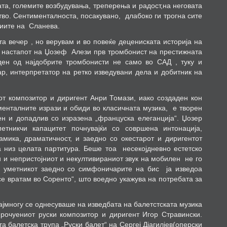
та, големите возбудувања, треперења и радост,на неговата
во. Сентименталноста, посакувано
,
длабоко ги трогна сите
циите на
Сланева.
та вечер , но верувам и во повеќе децениската историја на
 настапот на Џозеф
Алези прв тромбонист на престижната
ден од најдобрите тромбонисти не само во САД , туку и
р, интерпретатор на ретко изведувани дела и добитник на
от композитор и диригент Анри Томази, иако создаден кон
менталните изрази и обиди во класичната музика,
е творен
чен и допадлив со изразена „француска елеганција“. Џозер
етникчи капацитет почнувајќи со совршена интонација,
амика, драматичност, и заедно со окестарот и диригентот
 низ целата партитура.
Беше тоа
несекојдневно естетско
и и непристојниот и некултивираниот звук на мобилен
не го
 уметникот заедно со симфоничарите на бис
ја изведоа
се вратам во Соренто“, што воедно укажува на потребата за
ајмногу се однесуваше на изведбата на балетстската музика
прочуениот руски композитор и диригент Игор Стравински.
а балетска трупа „Руски балет“ на Сергеј Дјагилјев(оперски