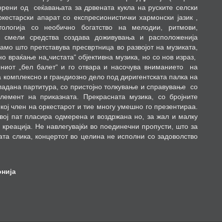
орени од
сеќавањата за дрвената кукла на руските селски
ркестарски апарат со експресионистички хармонски јазик ,
ологија со необично богатство на мелодии, ритмови,
и смели средства создава доживувања и расположенија
амо што претставува пресвртница во развојот на музиката,
о враќање на„чистата“ објективна музика, но со нов израз,
ниот „бел балет“ и го отвара и насочува вниманието
на
а комплексно и грандиозно дело под диригентската палка на
ладана партитура, со пристојно толкување и справување
со
лемент на приказната. Прекрасната музика, со бројните
кој член на оркестарот и тие многу умешно го презентираа.
вој пат пласира одмерена и воздржана но, за жал и малку
 креација. Не навлегувајќи во поединечни пропусти, што за
та слика, концертот во целина не исполни со задоволство
онија