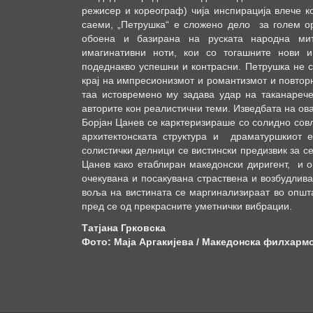
режисер и кореограф) чија инспирација влече к
саеми, „Петрушка“ е сложено дело
за голем о
обоена и базирана на руската народна мит
имагинативни ноти, кои со тогашните нови 
подеднакво успешни и контрасни. Петрушка не с
крај на импресионизмот и романтизмот и повторн
таа истовремено му задава удар на таканарече
авторите кон реалистични теми. Изведбата на ов
Борјан Цанев се карктеризираше со солидно сов
архитектонската структура и
драматуршкиот е
солистички делници се вистински предизвик за се
Цанев како етаблиран македонски диригент,
и о
очекувана и посакувана страствена и возбудлива
воља на вистината се маргинализираат во општа
пред се од прекрасните уметнички вибрации.
Татјана Грковска
Фото: Маја Аргакијева / Македонска филхарм