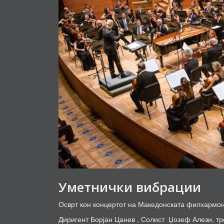
Уметнички вибрации
Осврт кон концертот на Македонската филхармони
Диригент Борјан Цанев , Солист
Џозеф Алези, т