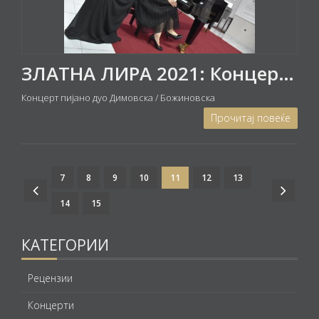
ЗЛАТНА ЛИРА 2021: Концерт на пијано дуо Билјана Димовска и Татјана Божиновска
Концерт пијано дуо Димовска / Божиновска
Прочитај повеќе
7
8
9
10
11
12
13
14
15
КАТЕГОРИИ
Рецензии
Концерти