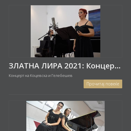
ЗЛАТНА ЛИРА 2021: Концерт на Александра Коцевска - мецосопран и Глигор Гелебешев - пијано
Концерт на Коцевска и Гелебешев
Прочитај повеќе