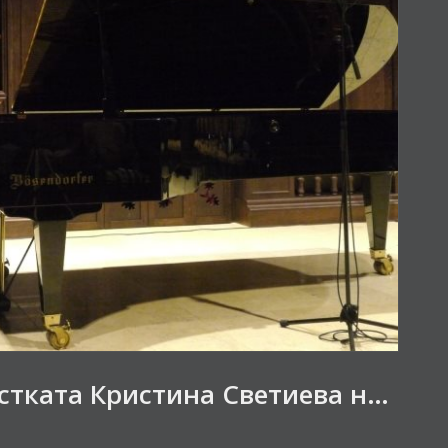
Кон концертот на пијанистката Кристина Светиева на фестивалот „Златна лира“ 2022