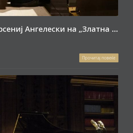
Рецитал на пијанистот Арсениј Ангелески на „Златна лира“
Прочитај повеќе