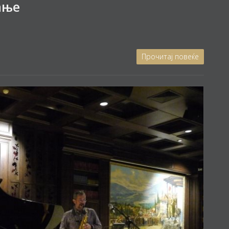
ање
Прочитај повеќе