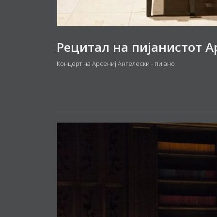
Концерт на Арсениј Ангелески - пијано