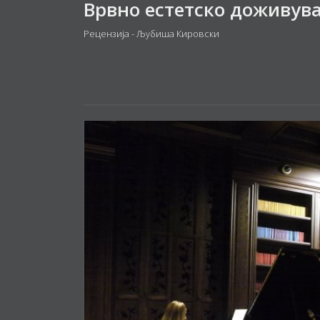
Врвно естетско доживув
Рецензија - Љубиша Кировски